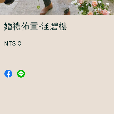
婚禮佈置-涵碧樓
NT$ 0