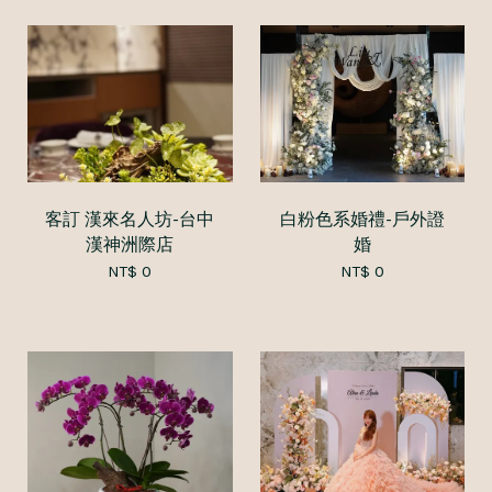
客訂 漢來名人坊-台中
白粉色系婚禮-戶外證
漢神洲際店
婚
NT$ 0
NT$ 0