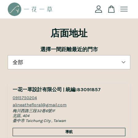
您的購物車目前還是空的。
店面地址
繼續購物
選擇一間距離最近的門市
一花一草設計有限公司 | 統編:83091857
0915750204
alineathefloral@gmail.com
梅川西路三段32巷6號1F
北區, 404
臺中市 Taichung City , Taiwan
導航