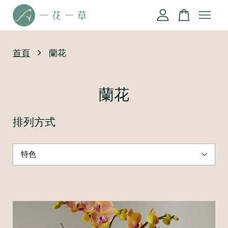
您的購物車目前還是空的。
›
首頁
蘭花
繼續購物
蘭花
排列方式