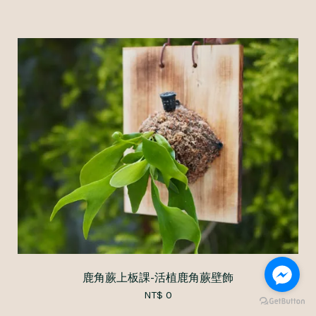
鹿角蕨上板課-活植鹿角蕨壁飾
NT$ 0