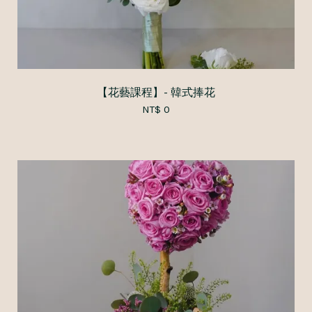
【花藝課程】- 韓式捧花
NT$ 0