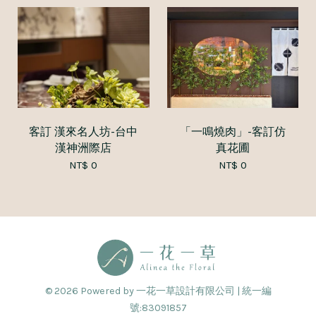
客訂 漢來名人坊-台中
「一鳴燒肉」-客訂仿
漢神洲際店
真花圃
NT$ 0
NT$ 0
© 2026 Powered by 一花一草設計有限公司 | 統一編
號:83091857