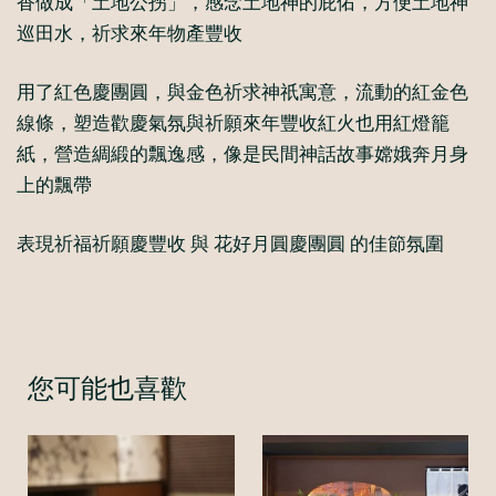
香做成「土地公拐」，感念土地神的庇佑，方便土地神
巡田水，祈求來年物產豐收
用了紅色慶團圓，與金色祈求神祇寓意，流動的紅金色
線條，塑造歡慶氣氛與祈願來年豐收紅火也用紅燈籠
紙，營造綢緞的飄逸感，像是民間神話故事嫦娥奔月身
上的飄帶
表現祈福祈願慶豐收 與 花好月圓慶團圓 的佳節氛圍
您可能也喜歡