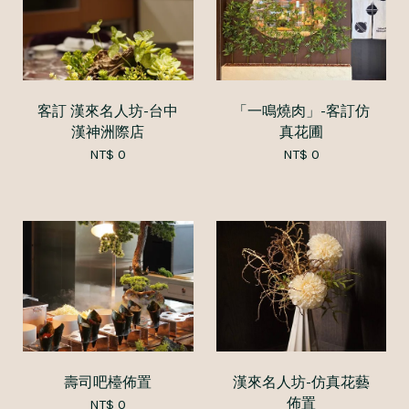
客訂 漢來名人坊-台中
「一鳴燒肉」-客訂仿
漢神洲際店
真花圃
NT$ 0
NT$ 0
壽司吧檯佈置
漢來名人坊-仿真花藝
佈置
NT$ 0