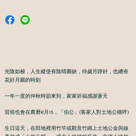
光陰如梭，人生縱使有陰晴圓缺，待歲月靜好，也總有
花好月圓的時刻
一年一度的仲秋時節來到，家家祈福感謝蒼天
習俗也會在農曆8月15，「伯公」(客家人對土地公稱呼)
生日這天，在田地裡用竹竿或觀音竹綁上土地公金與線