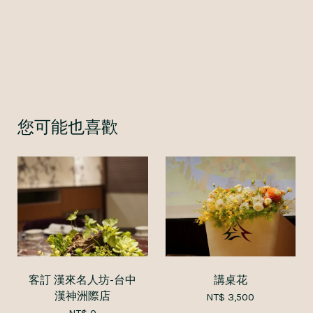
您可能也喜歡
客訂 漢來名人坊-台中
講桌花
漢神洲際店
NT$ 3,500