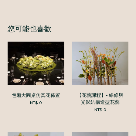
您可能也喜歡
包廂大圓桌仿真花佈置
【花藝課程】- 線條與
光影結構造型花藝
NT$ 0
NT$ 0