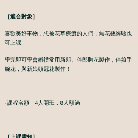
［適合對象］
喜歡美好事物，想被花草療癒的人們，無花藝經驗也
可上課。
學完即可學會婚禮常用新郎、伴郎胸花製作，伴娘手
腕花，與新娘頭冠花製作！
· 課程名額：4人開班，8人額滿
［上課需知］