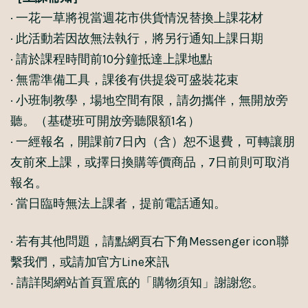
· 一花一草將視當週花市供貨情況替換上課花材
· 此活動若因故無法執行，將另行通知上課日期
· 請於課程時間前10分鐘抵達上課地點
· 無需準備工具，課後有供提袋可盛裝花束
· 小班制教學，場地空間有限，請勿攜伴，無開放旁
聽。（基礎班可開放旁聽限額1名）
· 一經報名，開課前7日內（含）恕不退費，可轉讓朋
友前來上課，或擇日換購等價商品，7日前則可取消
報名。
· 當日臨時無法上課者，提前電話通知。
· 若有其他問題，請點網頁右下角Messenger icon聯
繫我們，或請加官方Line來訊
‧ 請詳閱網站首頁置底的「購物須知」謝謝您。