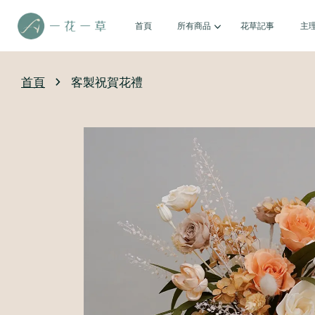
首頁
所有商品
花草記事
主
›
首頁
客製祝賀花禮