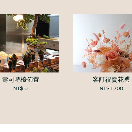
壽司吧檯佈置
客訂祝賀花禮
NT$ 0
NT$ 1,700