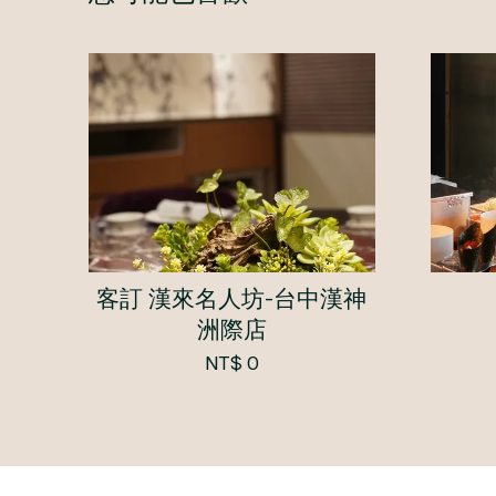
客訂 漢來名人坊-台中漢神
洲際店
NT$ 0