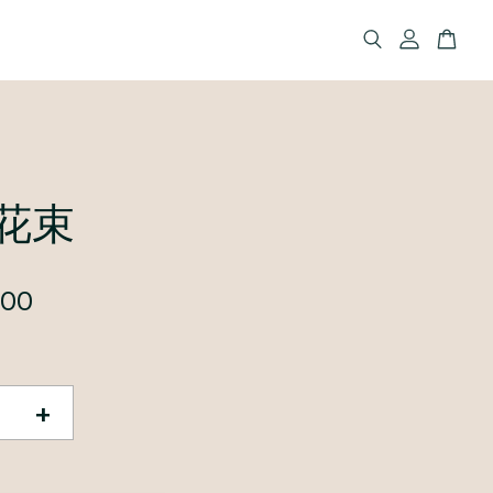
花束
500
+