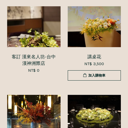
客訂 漢來名人坊-台中
講桌花
漢神洲際店
NT$ 3,500
NT$ 0
加入購物車