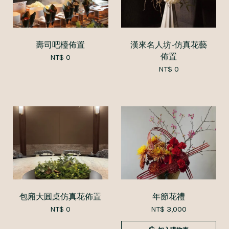
壽司吧檯佈置
漢來名人坊-仿真花藝
佈置
NT$ 0
NT$ 0
包廂大圓桌仿真花佈置
年節花禮
NT$ 0
NT$ 3,000