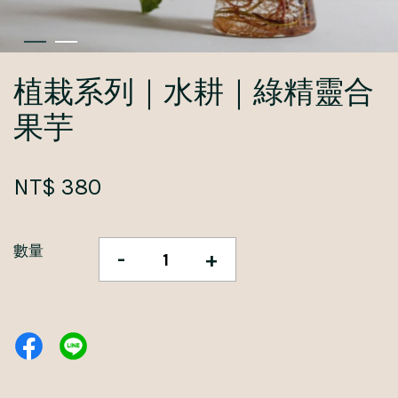
植栽系列｜水耕｜綠精靈合
果芋
NT$ 380
數量
-
+