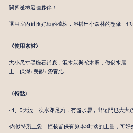
開幕送禮最佳夥伴！
選用室內耐陰好種的植株，混搭出小森林的想像，也
《使用素材》
大小尺寸黑膽石鋪底，混木炭與蛇木屑，做儲水層，
土，保濕+美觀+營養肥
《
特點
》
· 4、5天澆一次水即足夠，有儲水層，出遠門也大大
·內做特製土袋，植栽皆保有原本3吋盆的土量，可好