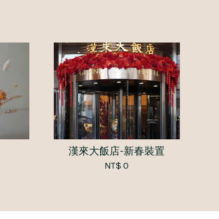
漢來大飯店-新春裝置
NT$ 0