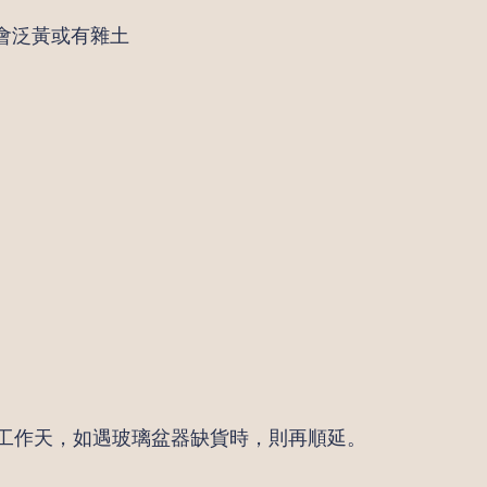
會泛黃或有雜土
4個工作天，如遇玻璃盆器缺貨時，則再順延。