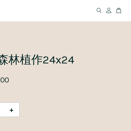
森林植作24x24
800
+