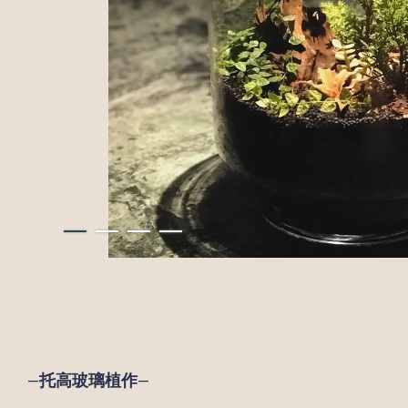
—
托高玻璃植作
—