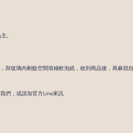
為主。
固，與玻璃內剩餘空間填補軟泡紙，收到商品後，再麻煩
聯繫我們，或請加官方Line來訊