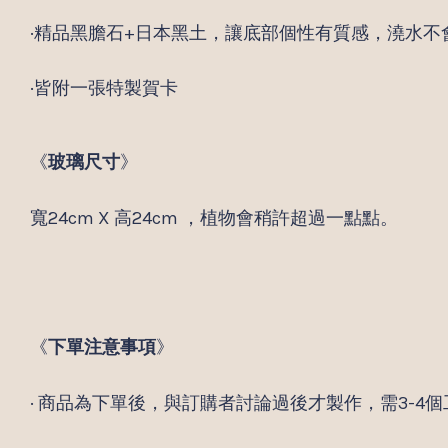
·精品黑膽石+日本黑土，讓底部個性有質感，澆水不
·皆附一張特製賀卡
《
玻璃尺寸
》
寬24cm X 高24cm ，植物會稍許超過一點點。
《
下單注意事項
》
· 商品為下單後，與訂購者討論過後才製作，需3-