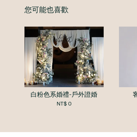
您可能也喜歡
白粉色系婚禮-戶外證婚
NT$ 0