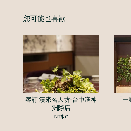
您可能也喜歡
客訂 漢來名人坊-台中漢神
「一
洲際店
NT$ 0