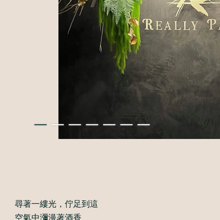
尋著一縷光，佇足到這
空氣中瀰漫著酒香