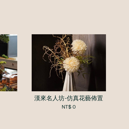
漢來名人坊-仿真花藝佈置
NT$ 0