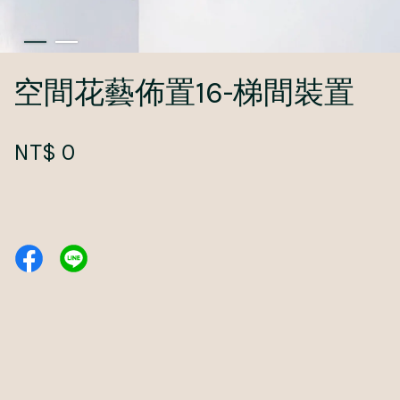
空間花藝佈置16-梯間裝置
NT$ 0