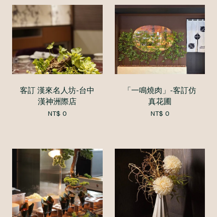
客訂 漢來名人坊-台中
「一鳴燒肉」-客訂仿
漢神洲際店
真花圃
NT$ 0
NT$ 0