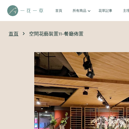
首頁
所有商品
花草記事
主
›
首頁
空間花藝裝置11-餐廳佈置