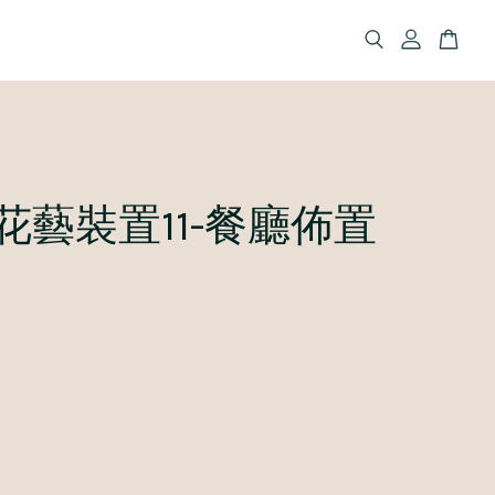
花藝裝置11-餐廳佈置