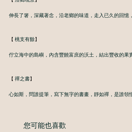
伸長了箸，深藏著念，沿老鄉的味道，走入已久的回憶
【
】
桃支有餘
佇立海中的島嶼，內含豐饒富庶的沃土，結出豐收的果
【
】
禪之書
心如斯，問誰提筆，寫下無字的書畫，靜如禪，是誰領
您可能也喜歡