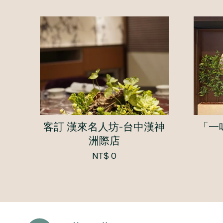
客訂 漢來名人坊-台中漢神
「一
洲際店
NT$ 0