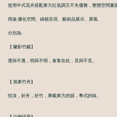
使用中式花卉搭配東方紅低調又不失優雅，整體空間畫
用途:優化空間、綠植呈現、藝術品展示、屏風
分別為:
【
蘭影竹籬】
透與不透，明與不明，食客在此，見與不見。
【
】
旭東竹舟
恬淡，於舟，於竹，乘載東方的韻，粵式的味。
【
】
沿鄉琉景