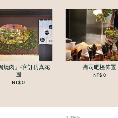
鳴燒肉」-客訂仿真花
壽司吧檯佈置
圃
NT$ 0
NT$ 0
本店地址