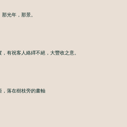
，那光年，那景。
實，有祝客人絡繹不絕，大豐收之意。
悟，落在樹枝旁的畫軸