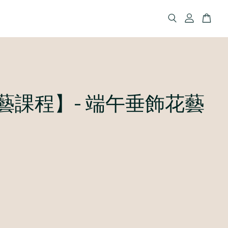
藝課程】- 端午垂飾花藝