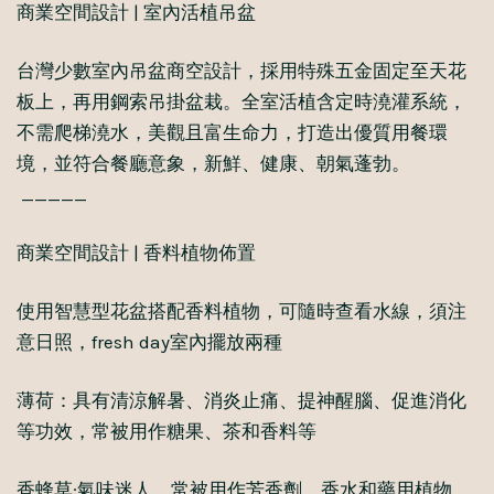
商業空間設計 | 室內活植吊盆
台灣少數室內吊盆商空設計，採用特殊五金固定至天花
板上，再用鋼索吊掛盆栽。全室活植含定時澆灌系統，
不需爬梯澆水，美觀且富生命力，打造出優質用餐環
境，並符合餐廳意象，新鮮、健康、朝氣蓬勃。
_____
商業空間設計 | 香料植物佈置
使用智慧型花盆搭配香料植物，可隨時查看水線，須注
意日照，fresh day室內擺放兩種
薄荷：具有清涼解暑、消炎止痛、提神醒腦、促進消化
等功效，常被用作糖果、茶和香料等
香蜂草:氣味迷人，常被用作芳香劑、香水和藥用植物，