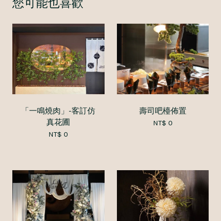
您可能也喜歡
「一鳴燒肉」-客訂仿
壽司吧檯佈置
真花圃
NT$ 0
NT$ 0