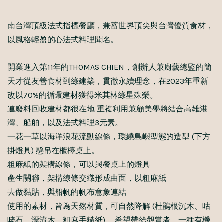
南台灣頂級法式指標餐廳，兼蓄世界頂尖與台灣優質食材，
以風格輕盈的心法式料理聞名。
開業進入第11年的THOMAS CHIEN，創辦人兼廚藝總監的簡
天才從友善食材到綠建築，貫徹永續理念，在2023年重新
改以70%的循環建材獲得米其林綠星殊榮。
連廢料回收建材都很在地 重複利用兼顧美學將結合高雄港
灣、船舶，以及法式料理3元素。
一花一草以海洋浪花流動線條，環繞島嶼型態的造型 (下方
掛燈具) 懸吊在櫃檯桌上。
粗麻紙的架構線條，可以與餐桌上的燈具
產生關聯，架構線條交織形成曲面，以粗麻紙
去做黏貼，與船帆的帆布意象連結
使用的素材，皆為天然材質，可自然降解 (杜鵑根沉木、咕
咾石、漂流木、粗麻手糙紙)， 希望帶給觀賞者，一種有機