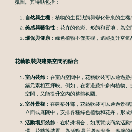
氛圍。其特點包括：
自然與生機
：植物的生長狀態與變化帶來的生機
美感與藝術性
：花卉的色彩、形態和質地，為空
環保與健康
：綠色植物不僅美觀，還能提升空氣
花藝軟裝與建築空間的融合
室內裝飾
：在室內空間中，花藝軟裝可以通過懸
築元素相互輝映。例如，在窗邊懸掛多肉植物、
空間，又能提升室內的整體氛圍。
室外景觀
：在建築外部，花藝軟裝可以通過景觀
立面或庭院中，安排各種綠色植物和花卉，形成
活動場所裝飾
：在特殊場合，如展覽或商業活動
環、花牆等裝置，為活動場所增添浪漫、溫馨的