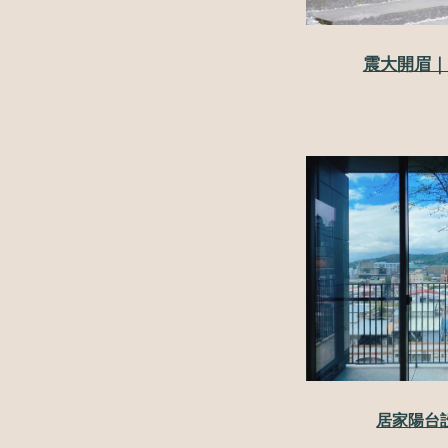
震大開眉｜
居家陽台