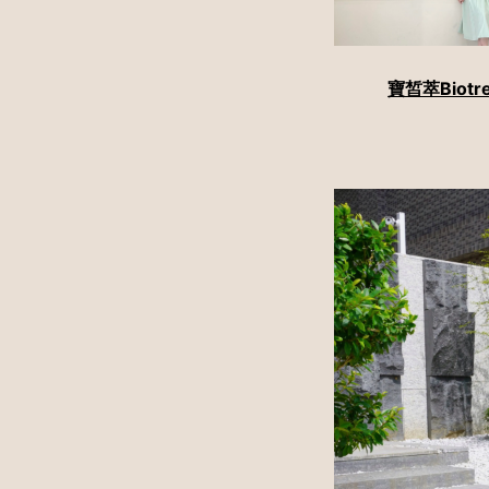
寶皙萃Biot