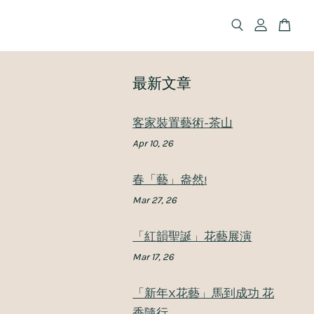
最新文章
客家裝置藝術-茶山
Apr 10, 26
春「藝」盎然!
Mar 27, 26
「紅韻聖誕」花藝展演
Mar 17, 26
「新年X花藝」馬到成功 花
香隨行