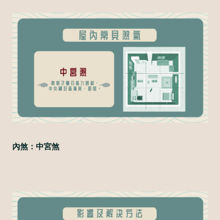
內煞：中宮煞