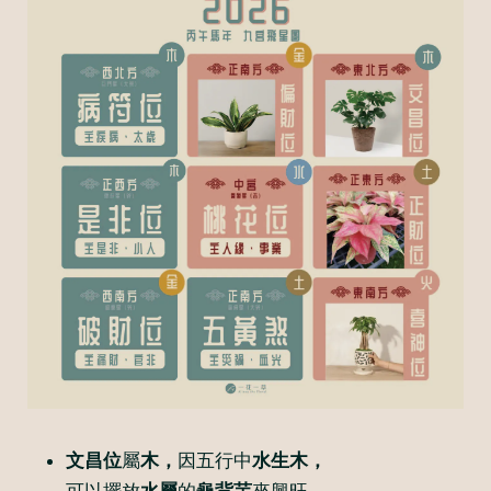
文昌位
屬
木，
因五行中
水生木
，