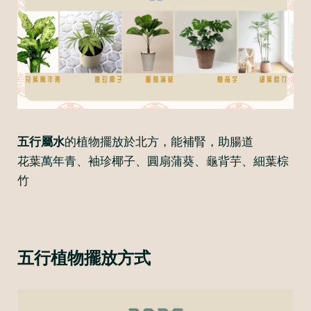
五行屬水
的植物擺放於北方，能補腎，助腸道
花葉萬年青、袖珍椰子、圓扇蒲葵、龜背芋、細葉棕
竹
五行植物擺放方式