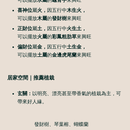
可以擺放
水屬
的
龜背芋
來興旺
喜神位
屬
火，
因五行中
木生火
，
可以擺放
木屬
的
發財樹
來興旺
正財位
屬
土，
因五行中
火生土
，
可以擺放
火屬
的
彩鳳粗肋草
來興旺
偏財位
屬
金，
因五行中
土生金
，
可以擺放
土屬
的
金邊虎尾蘭
來興旺
居家空間｜推薦植栽
玄關：
以明亮、漂亮甚至帶香氣的植栽為主，可
帶來好人緣。
發財樹、琴葉榕、蝴蝶蘭