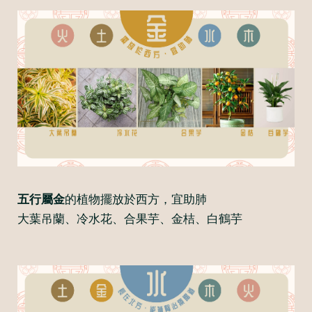
五行屬金
的植物擺放於西方，宜助肺
大葉吊蘭、冷水花、合果芋、金桔、白鶴芋