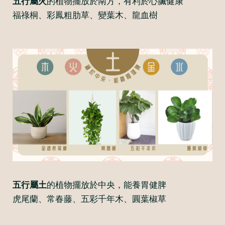
五行屬火
的植物擺放於南方，有利於心臟健康
福祿桐、彩鳳粗肋草、變葉木、龍血樹
五行屬土
的植物擺放於中央，能養胃健脾
虎尾蘭、常春藤、五彩千年木、圓葉椒草