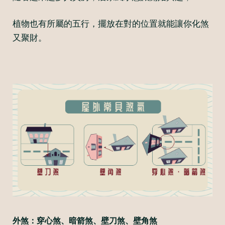
植物也有所屬的五行，擺放在對的位置就能讓你化煞
又聚財。
外煞：穿心煞、暗箭煞、壁刀煞、壁角煞