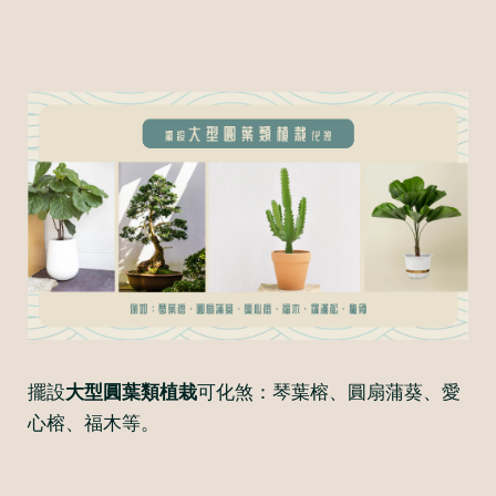
擺設
大型圓葉類植栽
可化煞：琴葉榕、圓扇蒲葵、愛
心榕、福木等。