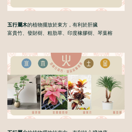
五行屬木
的植物擺放於東方，有利於肝臟
富貴竹、發財樹、粗肋草、印度橡膠樹、琴葉榕