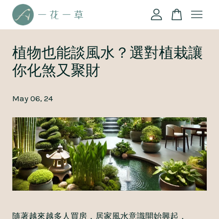
您的購物車目前還是空的。
植物也能談風水？選對植栽讓
你化煞又聚財
繼續購物
May 06, 24
隨著越來越多人買房，居家風水意識開始興起，