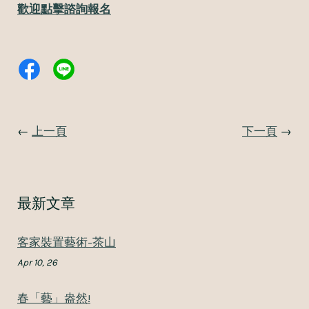
歡迎點擊諮詢報名
←
上一頁
下一頁
→
最新文章
客家裝置藝術-茶山
Apr 10, 26
春「藝」盎然!